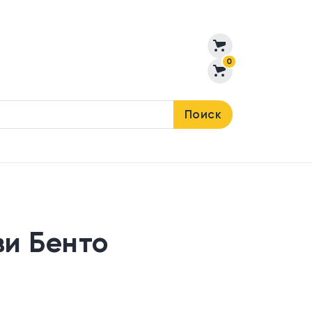
0
Поиск
ви Бенто