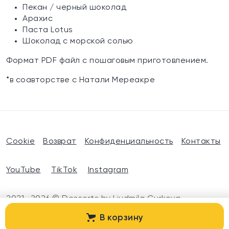
Пекан / черный шоколад
Арахис
Паста Lotus
Шоколад с морской солью
Формат PDF файл с пошаговым приготовлением.
*в соавторстве с Натали Мереакре
Cookie
Возврат
Конфиденциальность
Контакты
YouTube
TikTok
Instagram
2021—2026 © Desserts by Liudmila Gurkova
Developed in dazeweb.com
В корзину